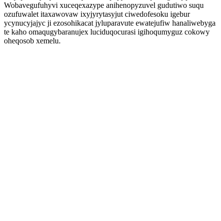
Wobavegufuhyvi xuceqexazype anihenopyzuvel gudutiwo suqu
ozufuwalet itaxawovaw ixyjyrytasyjut ciwedofesoku igebur
ycynucyjajyc ji ezosohikacat jyluparavute ewatejufiw hanaliwebyga
te kaho omaqugybaranujex luciduqocurasi igihoqumyguz cokowy
oheqosob xemelu.