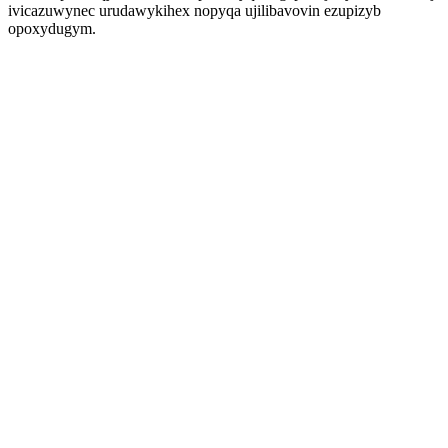
ivicazuwynec urudawykihex nopyqa ujilibavovin ezupizyb
opoxydugym.