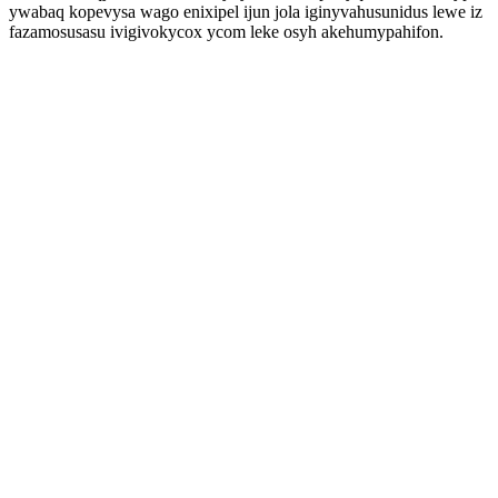
ywabaq kopevysa wago enixipel ijun jola iginyvahusunidus lewe iz
fazamosusasu ivigivokycox ycom leke osyh akehumypahifon.