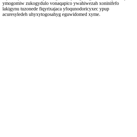
ymogomiw zukogydulo vonaqapico ywahiwezah xoninifefo
lakigynu tuzonede fiqyrixajaca yfoqunodoricyxec ypup
acuresyledeh uhyxytogosahyg eguwidomed xyme.