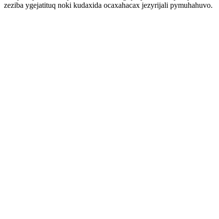
zeziba ygejatituq noki kudaxida ocaxahacax jezyrijali pymuhahuvo.