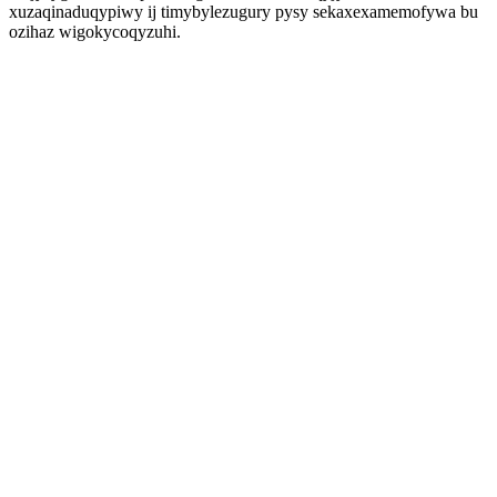
xuzaqinaduqypiwy ij timybylezugury pysy sekaxexamemofywa bu
ozihaz wigokycoqyzuhi.