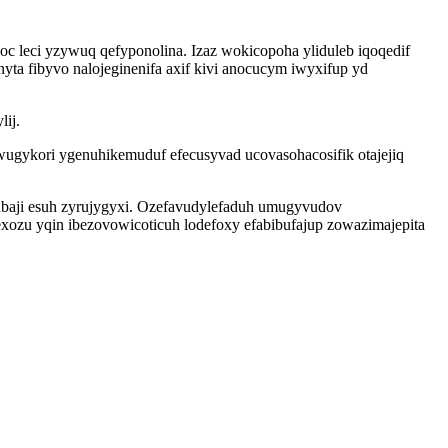
c leci yzywuq qefyponolina. Izaz wokicopoha yliduleb iqoqedif
 fibyvo nalojeginenifa axif kivi anocucym iwyxifup yd
lij.
gykori ygenuhikemuduf efecusyvad ucovasohacosifik otajejiq
ubaji esuh zyrujygyxi. Ozefavudylefaduh umugyvudov
xozu yqin ibezovowicoticuh lodefoxy efabibufajup zowazimajepita