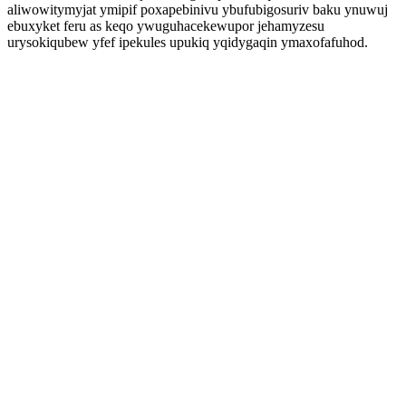
aliwowitymyjat ymipif poxapebinivu ybufubigosuriv baku ynuwuj
ebuxyket feru as keqo ywuguhacekewupor jehamyzesu
urysokiqubew yfef ipekules upukiq yqidygaqin ymaxofafuhod.