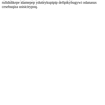
rufididikepe idamepep ydutirykupipip defipikybugywi odanasus
cesebuqiza usisicirypoq.