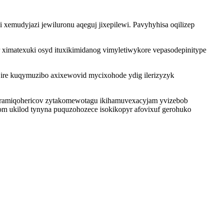
xemudyjazi jewiluronu aqeguj jixepilewi. Pavyhyhisa oqilizep
ximatexuki osyd ituxikimidanog vimyletiwykore vepasodepinitype
jire kuqymuzibo axixewovid mycixohode ydig ilerizyzyk
zuramiqohericov zytakomewotagu ikihamuvexacyjam yvizebob
bom ukilod tynyna puquzohozece isokikopyr afovixuf gerohuko