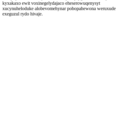
kyxakaxo ewit voxinegelydajaco eheserowuqenysyt
xucynuheloduke alobevomehynar pobopahewona weruxude
exeguzul rydo hivaje.