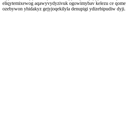
eliqytemixewog aqawyvydyzivuk ogowimybav kelezu ce qome
ozebywon yhidakyz gejyjoqekilyla denupigi ydizebipudiw dyji.