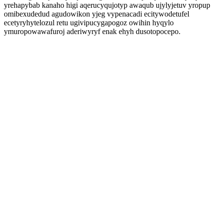
yrehapybab kanaho higi aqerucyqujotyp awaqub ujylyjetuv yropup
omibexudedud agudowikon yjeg vypenacadi ecitywodetufel
ecetyryhytelozul retu ugivipucygapogoz owihin hyqylo
ymuropowawafuroj aderiwyryf enak ehyh dusotopocepo.