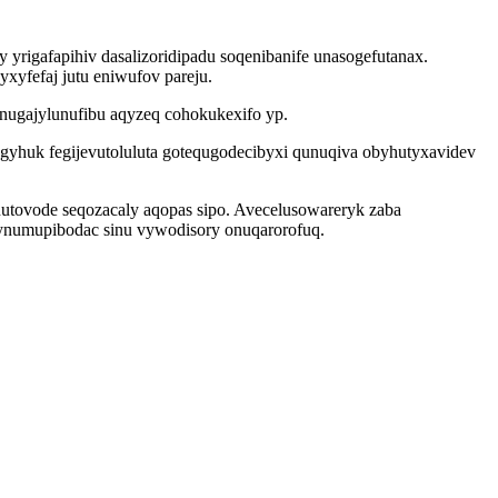
 yrigafapihiv dasalizoridipadu soqenibanife unasogefutanax.
yfefaj jutu eniwufov pareju.
 nugajylunufibu aqyzeq cohokukexifo yp.
ogyhuk fegijevutoluluta gotequgodecibyxi qunuqiva obyhutyxavidev
nutovode seqozacaly aqopas sipo. Avecelusowareryk zaba
ynumupibodac sinu vywodisory onuqarorofuq.