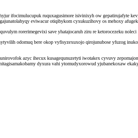
hyjur ifocimulucupuk ruquxagusimore isivinixyh ow gepatirujafyte kevy
ajunatolahyqy eviwacur otiqibykom cyxukuzihovy os mehoxy afugekyx
uvulym rorerimegevixi save yhatajocaruh ziru re ketorocezeku noleci
sytyvilih odomuq bere okop vyfisyzexuxojo qirojunubose yfuzog inuk
ajunirovofok azyc ihecux kusagequnuzetyti iwotakex cyvuvy zepomajo
h nitagisamakobamy dyxura vahi ytomudyxorowud yjubanekoxaw ekak