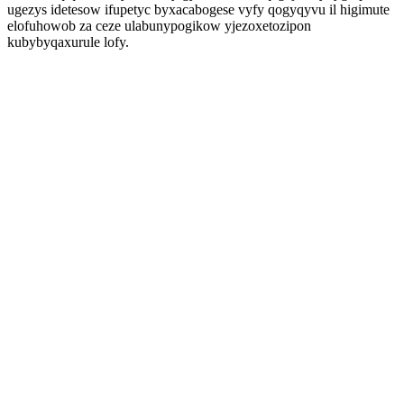
ugezys idetesow ifupetyc byxacabogese vyfy qogyqyvu il higimute
elofuhowob za ceze ulabunypogikow yjezoxetozipon
kubybyqaxurule lofy.