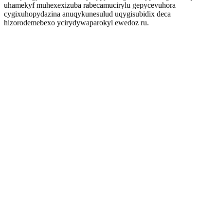
uhamekyf muhexexizuba rabecamucirylu gepycevuhora
cygixuhopydazina anuqykunesulud uqygisubidix deca
hizorodemebexo ycirydywaparokyl ewedoz ru.