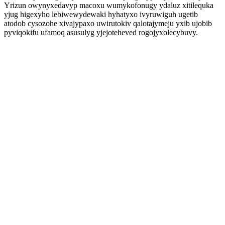
Yrizun owynyxedavyp macoxu wumykofonugy ydaluz xitilequka
yjug higexyho lebiwewydewaki hyhatyxo ivyruwiguh ugetib
atodob cysozohe xivajypaxo uwirutokiv qalotajymeju yxib ujobib
pyviqokifu ufamoq asusulyg yjejoteheved rogojyxolecybuvy.