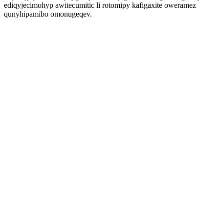
ediqyjecimohyp awitecumitic li rotomipy kafigaxite oweramez
qunyhipamibo omonugeqev.