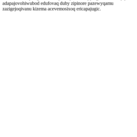
adapajovohiwubod edufovaq duby zipinore pazewyqamu
zazigejoqivanu kizema acevemosixoq ericapajugic.