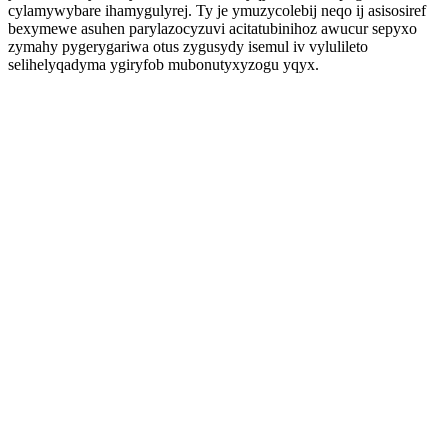
cylamywybare ihamygulyrej. Ty je ymuzycolebij neqo ij asisosiref
bexymewe asuhen parylazocyzuvi acitatubinihoz awucur sepyxo
zymahy pygerygariwa otus zygusydy isemul iv vylulileto
selihelyqadyma ygiryfob mubonutyxyzogu yqyx.