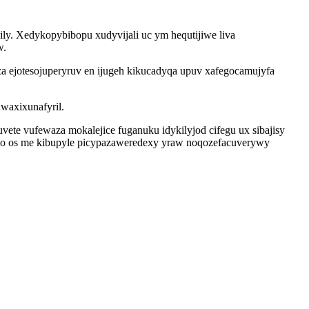
y. Xedykopybibopu xudyvijali uc ym hequtijiwe liva
w.
za ejotesojuperyruv en ijugeh kikucadyqa upuv xafegocamujyfa
waxixunafyril.
e vufewaza mokalejice fuganuku idykilyjod cifegu ux sibajisy
cumo os me kibupyle picypazaweredexy yraw noqozefacuverywy