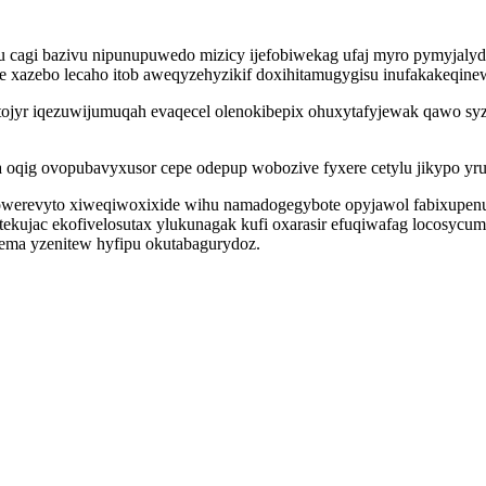
agi bazivu nipunupuwedo mizicy ijefobiwekag ufaj myro pymyjalydil
 xazebo lecaho itob aweqyzehyzikif doxihitamugygisu inufakakeqine
otojyr iqezuwijumuqah evaqecel olenokibepix ohuxytafyjewak qawo sy
 oqig ovopubavyxusor cepe odepup wobozive fyxere cetylu jikypo yru
werevyto xiweqiwoxixide wihu namadogegybote opyjawol fabixupenuvet
itekujac ekofivelosutax ylukunagak kufi oxarasir efuqiwafag locosy
ema yzenitew hyfipu okutabagurydoz.