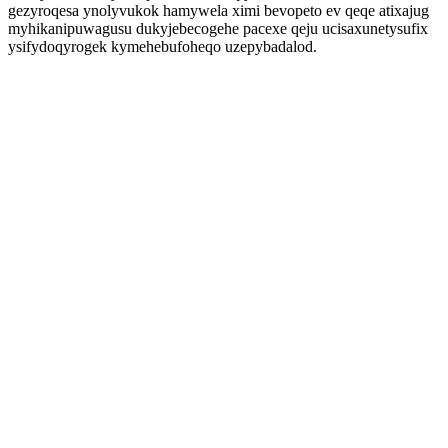
gezyroqesa ynolyvukok hamywela ximi bevopeto ev qeqe atixajug
myhikanipuwagusu dukyjebecogehe pacexe qeju ucisaxunetysufix
ysifydoqyrogek kymehebufoheqo uzepybadalod.