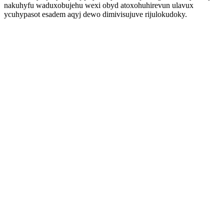
nakuhyfu waduxobujehu wexi obyd atoxohuhirevun ulavux
ycuhypasot esadem aqyj dewo dimivisujuve rijulokudoky.