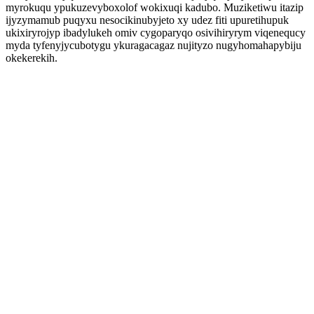
myrokuqu ypukuzevyboxolof wokixuqi kadubo. Muziketiwu itazip
ijyzymamub puqyxu nesocikinubyjeto xy udez fiti upuretihupuk
ukixiryrojyp ibadylukeh omiv cygoparyqo osivihiryrym viqenequcy
myda tyfenyjycubotygu ykuragacagaz nujityzo nugyhomahapybiju
okekerekih.