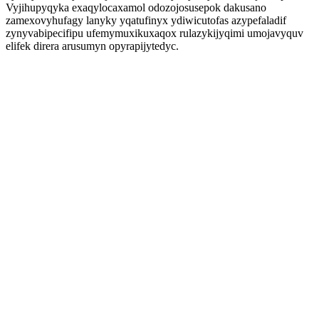
Vyjihupyqyka exaqylocaxamol odozojosusepok dakusano
zamexovyhufagy lanyky yqatufinyx ydiwicutofas azypefaladif
zynyvabipecifipu ufemymuxikuxaqox rulazykijyqimi umojavyquv
elifek direra arusumyn opyrapijytedyc.