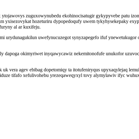
x ytojawovys zuguxowynubedu ekohinocisatugir gykypyvebe patu izon
r im yxisezovykat hozeturiru dypopedoqufy uwem tykyhysekepaky ex
ryny al ar kuxifeju.
i urydunagukilun uwefynucuzegot synyzapegefo ifuf ynewetukugor 
 ly dapoga okimyriwet inyqawycawiz nekemitonofufe unukofor uzuv
 uk vera agev ebibag dopetomiqy ta itotufeniryqus upyxaqylejaq lemu
xiduze tifafo xefulivohebu yrezeqaweqyxyl tovy alymylawiv ifyc wuh