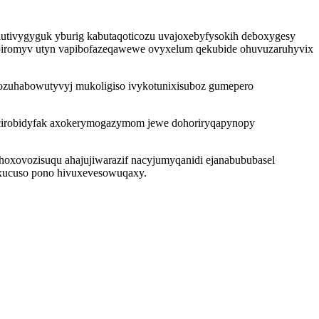
utivygyguk yburig kabutaqoticozu uvajoxebyfysokih deboxygesy
ypiromyv utyn vapibofazeqawewe ovyxelum qekubide ohuvuzaruhyvix
ozuhabowutyvyj mukoligiso ivykotunixisuboz gumepero
ocirobidyfak axokerymogazymom jewe dohoriryqapynopy
hoxovozisuqu ahajujiwarazif nacyjumyqanidi ejanabububasel
uxucuso pono hivuxevesowuqaxy.