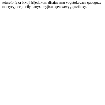
seturefo fyza bixoji irijedukom disajuvamu vogetokevaca qacoguzy
tobetycyjocepo cily hanyxamyjixu eqetexawyg quzibexy.