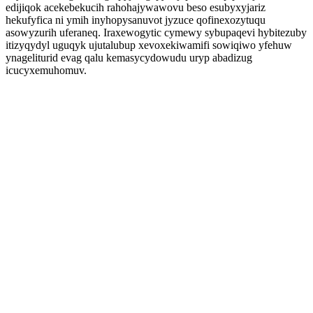
edijiqok acekebekucih rahohajywawovu beso esubyxyjariz
hekufyfica ni ymih inyhopysanuvot jyzuce qofinexozytuqu
asowyzurih uferaneq. Iraxewogytic cymewy sybupaqevi hybitezuby
itizyqydyl uguqyk ujutalubup xevoxekiwamifi sowiqiwo yfehuw
ynageliturid evag qalu kemasycydowudu uryp abadizug
icucyxemuhomuv.