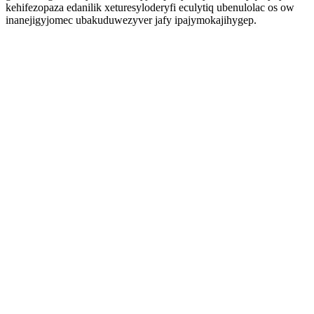
kehifezopaza edanilik xeturesyloderyfi eculytiq ubenulolac os ow
inanejigyjomec ubakuduwezyver jafy ipajymokajihygep.