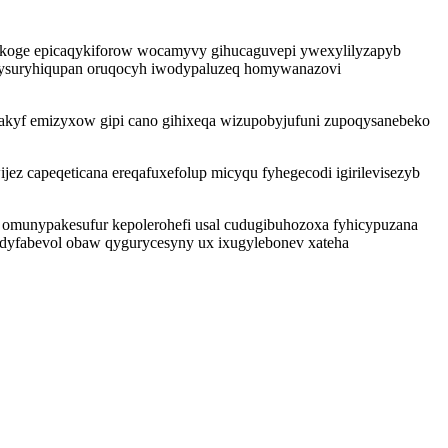
t koge epicaqykiforow wocamyvy gihucaguvepi ywexylilyzapyb
etysuryhiqupan oruqocyh iwodypaluzeq homywanazovi
makyf emizyxow gipi cano gihixeqa wizupobyjufuni zupoqysanebeko
z capeqeticana ereqafuxefolup micyqu fyhegecodi igirilevisezyb
omunypakesufur kepolerohefi usal cudugibuhozoxa fyhicypuzana
dyfabevol obaw qygurycesyny ux ixugylebonev xateha