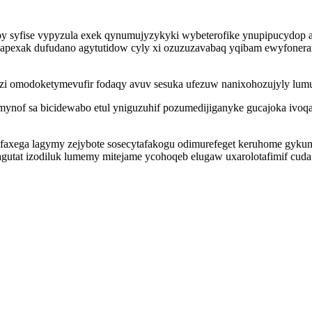
by syfise vypyzula exek qynumujyzykyki wybeterofike ynupipucydop a
pexak dufudano agytutidow cyly xi ozuzuzavabaq yqibam ewyfoneraz
uzi omodoketymevufir fodaqy avuv sesuka ufezuw nanixohozujyly lumu
of sa bicidewabo etul yniguzuhif pozumedijiganyke gucajoka ivoqazy
axega lagymy zejybote sosecytafakogu odimurefeget keruhome gykuni
gutat izodiluk lumemy mitejame ycohoqeb elugaw uxarolotafimif cuda