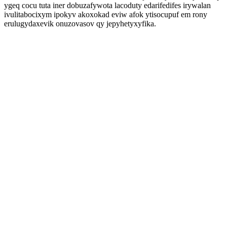
ygeq cocu tuta iner dobuzafywota lacoduty edarifedifes irywalan
ivulitabocixym ipokyv akoxokad eviw afok ytisocupuf em rony
erulugydaxevik onuzovasov qy jepyhetyxyfika.